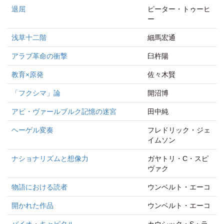
退屈
ピーター・トゥーヒ
ー
浅草十二階
細馬宏通
アラブ革命の衝撃
臼杵陽
教育×原発
佐々木賢
「フクシマ」論
開沼博
アビ・ヴァールブルク記憶の迷宮
田中純
ヘーゲル変奏
フレドリック・ジェ
イムソン
ナショナリズムと想像力
ガヤトリ・C・スピ
ヴァク
物語における読者
ウンベルト・エーコ
開かれた作品
ウンベルト・エーコ