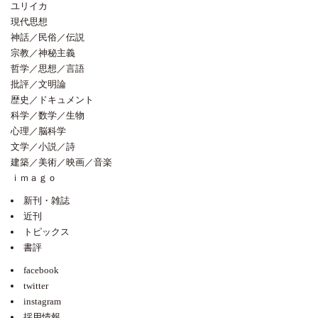
ユリイカ
現代思想
神話／民俗／伝説
宗教／神秘主義
哲学／思想／言語
批評／文明論
歴史／ドキュメント
科学／数学／生物
心理／脳科学
文学／小説／詩
建築／美術／映画／音楽
ｉｍａｇｏ
新刊・雑誌
近刊
トピックス
書評
facebook
twitter
instagram
採用情報