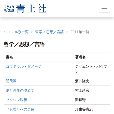
Toggl
naviga
ジャンル別一覧
哲学／思想／言語
2011年一覧
哲学／思想／言語
書名
著者名
コラテラル・ダメージ
ジグムント・バウマ
ン
通天閣
酒井隆史
傷と再生の現象学
村上靖彦
フクシマ以後
関曠野
〈真理〉への勇気
丹生谷貴志