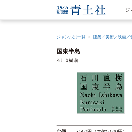
ジャンル別一覧
建築／美術／映画／
国東半島
石川直樹 著
定価
5,500円（本体5,000円）