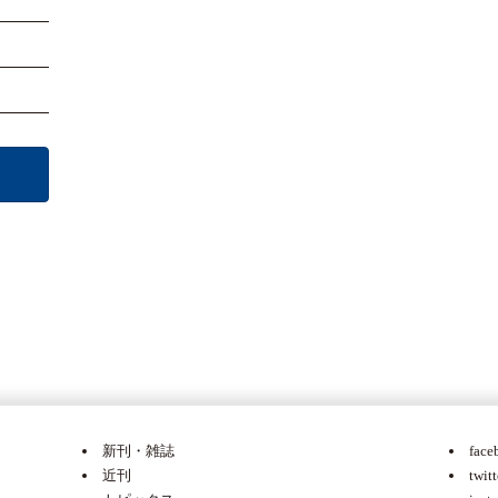
新刊・雑誌
face
近刊
twitt