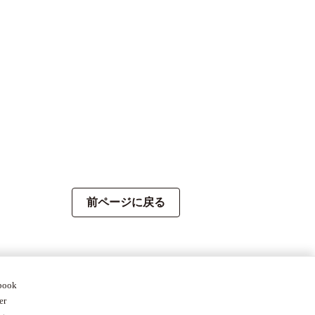
前ページに戻る
book
er