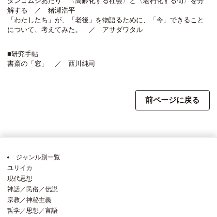
ダンゴムシあたり 〈高齢化する社会〉と〈老朽化する街〉を分
解する ／ 猪瀬浩平
「わたしたち」が、「老後」を物語るために、「今」できること
について、考えてみた。 ／ アサダワタル
■研究手帖
書斎の「窓」 ／ 西川純司
前ページに戻る
ジャンル別一覧
ユリイカ
現代思想
神話／民俗／伝説
宗教／神秘主義
哲学／思想／言語