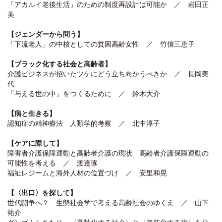
「アカルイ老後生活」のための制度再設計は可能か ／ 岩田正
美
【ジェンダーから問う】
「下流老人」の中核としての貧困高齢女性 ／ 竹信三恵子
【ブラック化する社会と高齢者】
介護ビジネスが招いたツケにどう立ち向かうべきか ／ 長岡美
代
「与える世の中」をつくるために ／ 鈴木大介
【病と生きる】
認知症の精神療法 人類学的考察 ／ 北中淳子
【ケアに際して】
障害者介護保障運動と高齢者介護の現状 高齢者介護保障運動の
可能性を考える ／ 渡邉琢
福祉レジームと海外人材の位置づけ ／ 安里和晃
【〈出口〉を探して】
世代闘争へ？ 生態社会学で考える高齢社会のゆくえ ／ 山下
祐介