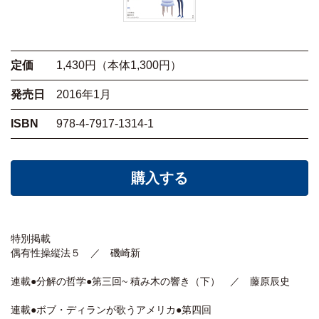
定価
1,430円（本体1,300円）
発売日
2016年1月
ISBN
978-4-7917-1314-1
購入する
特別掲載
偶有性操縦法５ ／ 磯崎新
連載●分解の哲学●第三回~ 積み木の響き（下） ／ 藤原辰史
連載●ボブ・ディランが歌うアメリカ●第四回