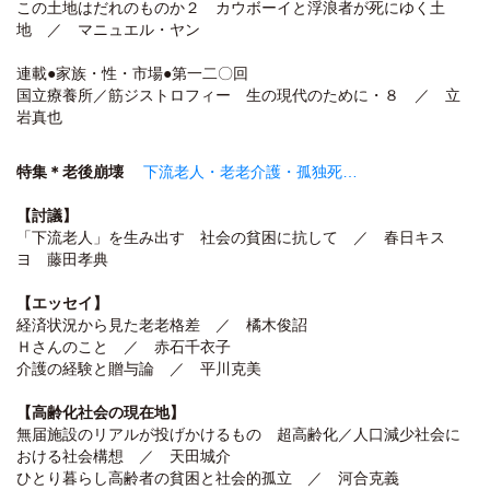
この土地はだれのものか２ カウボーイと浮浪者が死にゆく土
地 ／ マニュエル・ヤン
連載●家族・性・市場●第一二〇回
国立療養所／筋ジストロフィー 生の現代のために・８ ／ 立
岩真也
特集＊老後崩壊
下流老人・老老介護・孤独死…
【討議】
「下流老人」を生み出す 社会の貧困に抗して ／ 春日キス
ヨ 藤田孝典
【エッセイ】
経済状況から見た老老格差 ／ 橘木俊詔
Ｈさんのこと ／ 赤石千衣子
介護の経験と贈与論 ／ 平川克美
【高齢化社会の現在地】
無届施設のリアルが投げかけるもの 超高齢化／人口減少社会に
おける社会構想 ／ 天田城介
ひとり暮らし高齢者の貧困と社会的孤立 ／ 河合克義