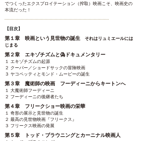
でつくったエクスプロイテーション（搾取）映画こそ、映画史の
本流だった！
【目次】
第１章 映画という見世物の誕生
それはリュミエールには
じまる
第２章 エキゾチズムと偽ドキュメンタリー
１ エキゾチズムの起源
２ クーパー／ショードサックの冒険映画
３ ヤコペッティとモンド・ムービーの誕生
第３章 魔術師の映画 フーディーニからキートンへ
１ 大魔術師フーディーニ
２ フーディーニの後継者たち
第４章 フリークショー映画の栄華
１ 奇形の展示と見世物の誕生
２ 最高の見世物映画『フリークス』
３ フリークス映画の発展
第５章 トッド・ブラウニングとカーニナル映画人