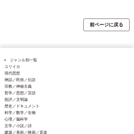
前ページに戻る
ジャンル別一覧
ユリイカ
現代思想
神話／民俗／伝説
宗教／神秘主義
哲学／思想／言語
批評／文明論
歴史／ドキュメント
科学／数学／生物
心理／脳科学
文学／小説／詩
建築／美術／映画／音楽