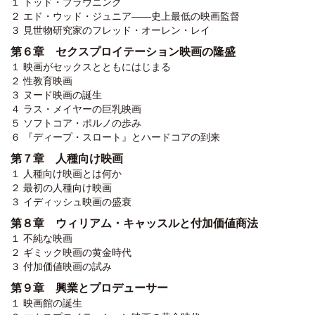
１ トッド・ブラウニング
２ エド・ウッド・ジュニア――史上最低の映画監督
３ 見世物研究家のフレッド・オーレン・レイ
第６章 セクスプロイテーション映画の隆盛
１ 映画がセックスとともにはじまる
２ 性教育映画
３ ヌード映画の誕生
４ ラス・メイヤーの巨乳映画
５ ソフトコア・ポルノの歩み
６ 『ディープ・スロート』とハードコアの到来
第７章 人種向け映画
１ 人種向け映画とは何か
２ 最初の人種向け映画
３ イディッシュ映画の盛衰
第８章 ウィリアム・キャッスルと付加価値商法
１ 不純な映画
２ ギミック映画の黄金時代
３ 付加価値映画の試み
第９章 興業とプロデューサー
１ 映画館の誕生