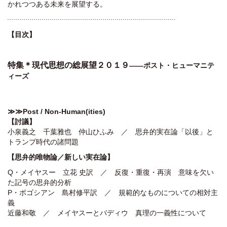
かれつつある未来を展望する。
【目次】
特集＊現代思想の総展望２０１９
――ポスト・ヒューマニテ
ィーズ
≫≫
Post / Non-Human(ities)
【
討議】
小泉義之 千葉雅也 仲山ひふみ ／ 思弁的実在論「以後」と
トランプ時代の諸問題
【思弁的唯物論／新しい実在論】
Q・メイヤスー 立花 史訳 ／ 反復・重復・再演 意味を欠い
た記号の思弁的分析
P・ボゴシアン 島村修平訳 ／ 規範的なものについての相対主
義
近藤和敬 ／ メイヤスーとバディウ 真理の一義性について