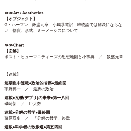
≫≫Art / Aesthetics
【
オブジェクト】
G・ハーマン 飯盛元章 小嶋恭道訳 唯物論では解決にならな
い 物質、形式、ミーメーシスについて
≫≫
Chart
【
図解】
ポスト・ヒューマニティーズの思想地図と小事典 ／ 飯盛元章
【連載】
短期集中連載●政治的省察●最終回
宇野邦一 ／ 最悪の政治
連載●
瓦礫(デブリ)
の未来●第一八
回
磯崎新 ／ 巨大数
連載●分解の哲学●最終回
藤原辰史 ／ 「分解の哲学」終章
連載●科学者の散歩道●第五四回