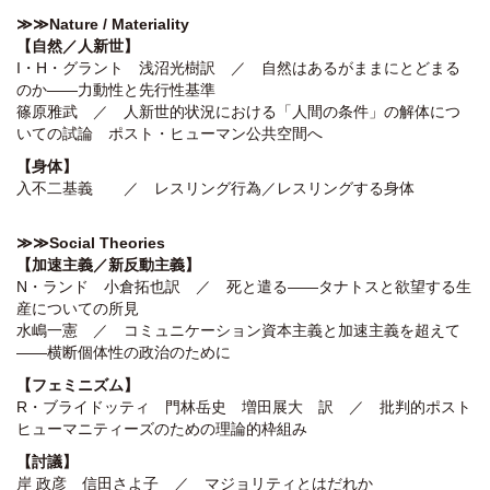
≫≫
Nature /
Materiality
【自然／人新世】
I・H・グラント 浅沼光樹訳 ／ 自然はあるがままにとどまる
のか――力動性と先行性基準
篠原雅武 ／ 人新世的状況における「人間の条件」の解体につ
いての試論 ポスト・ヒューマン公共空間へ
【身体】
入不二基義 ／ レスリング行為／レスリングする身体
≫≫Social Theories
【
加速主義／新反動主義】
N・ランド 小倉拓也訳 ／ 死と遣る――タナトスと欲望する生
産についての所見
水嶋一憲 ／ コミュニケーション資本主義と加速主義を超えて
――横断個体性の政治のために
【フェミニズム】
R・ブライドッティ 門林岳史 増田展大 訳 ／ 批判的ポスト
ヒューマニティーズのための理論的枠組み
【討議】
岸 政彦 信田さよ子 ／ マジョリティとはだれか