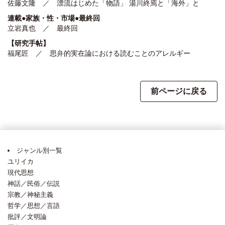
佐藤文隆 ／ 漂流はじめた「物語」 湯川終焉と「海外」と
連載●家族・性・市場●最終回
立岩真也 ／ 最終回
【研究手帖】
福尾匠 ／ 思弁的実在論における読むことのアレルギー
前ページに戻る
ジャンル別一覧
ユリイカ
現代思想
神話／民俗／伝説
宗教／神秘主義
哲学／思想／言語
批評／文明論