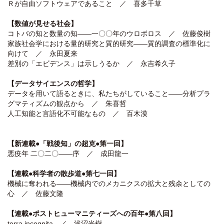
Ｒが自由ソフトウェアであること ／ 喜多千草
【数値が見せる社会】
コトバの知と数量の知――一〇〇年のウロボロス ／ 佐藤俊樹
家族社会学における量的研究と質的研究――質的調査の標準化に
向けて ／ 永田夏来
差別の「エビデンス」は示しうるか ／ 永吉希久子
【データサイエンスの哲学】
データを用いて語るときに、私たちがしていること――分析プラ
グマティズムの観点から ／ 朱喜哲
人工知能と言語化不可能なもの ／ 百木漠
【新連載●「戦後知」の超克●第一回】
悪疫年 二〇二〇――序 ／ 成田龍一
【連載●科学者の散歩道●第七一回】
機械に奪われる――機械内でのメカニクスの拡大と残余としての
心 ／ 佐藤文隆
【連載●ポストヒューマニティーズへの百年●第八回】
terra incognita ／ 浅沼光樹