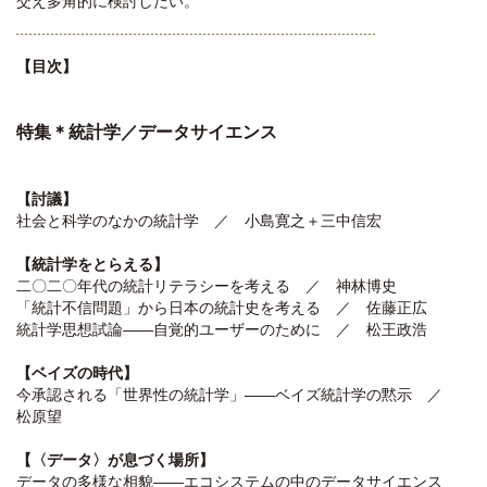
交え多角的に検討したい。
【目次】
特集＊統計学／データサイエンス
【討議】
社会と科学のなかの統計学 ／ 小島寛之＋三中信宏
【統計学をとらえる】
二〇二〇年代の統計リテラシーを考える ／ 神林博史
「統計不信問題」から日本の統計史を考える ／ 佐藤正広
統計学思想試論――自覚的ユーザーのために ／ 松王政浩
【ベイズの時代】
今承認される「世界性の統計学」――ベイズ統計学の黙示 ／
松原望
【〈データ〉が息づく場所】
データの多様な相貌――エコシステムの中のデータサイエンス