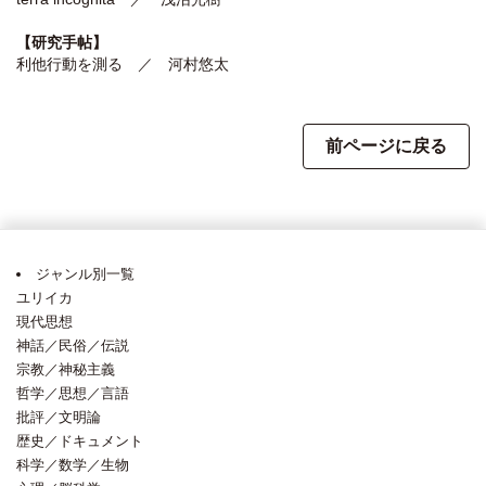
【研究手帖】
利他行動を測る ／ 河村悠太
前ページに戻る
ジャンル別一覧
ユリイカ
現代思想
神話／民俗／伝説
宗教／神秘主義
哲学／思想／言語
批評／文明論
歴史／ドキュメント
科学／数学／生物