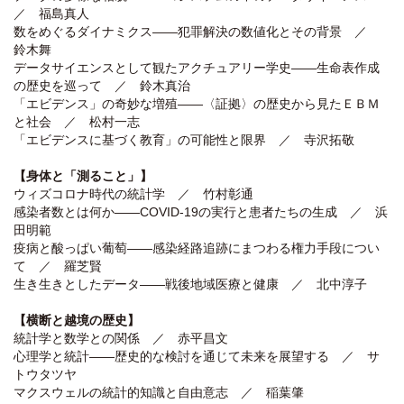
／ 福島真人
数をめぐるダイナミクス――犯罪解決の数値化とその背景 ／
鈴木舞
データサイエンスとして観たアクチュアリー学史――生命表作成
の歴史を巡って ／ 鈴木真治
「エビデンス」の奇妙な増殖――〈証拠〉の歴史から見たＥＢＭ
と社会 ／ 松村一志
「エビデンスに基づく教育」の可能性と限界 ／ 寺沢拓敬
【身体と「測ること」】
ウィズコロナ時代の統計学 ／ 竹村彰通
感染者数とは何か――COVID-19の実行と患者たちの生成 ／ 浜
田明範
疫病と酸っぱい葡萄――感染経路追跡にまつわる権力手段につい
て ／ 羅芝賢
生き生きとしたデータ――戦後地域医療と健康 ／ 北中淳子
【横断と越境の歴史】
統計学と数学との関係 ／ 赤平昌文
心理学と統計――歴史的な検討を通じて未来を展望する ／ サ
トウタツヤ
マクスウェルの統計的知識と自由意志 ／ 稲葉肇