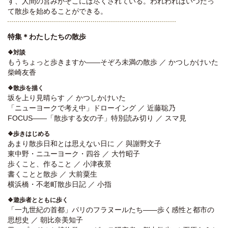
す、人間の営みがそこには尽くされている。われわれはいつだっ
て散歩を始めることができる。
特集＊わたしたちの散歩
❖対談
もうちょっと歩きますか――そぞろ未満の散歩 ／ かつしかけいた
柴崎友香
❖散歩を描く
坂を上り見晴らす ／ かつしかけいた
「ニューヨークで考え中」ドローイング ／ 近藤聡乃
FOCUS――「散歩する女の子」特別読み切り ／ スマ見
❖歩きはじめる
あまり散歩日和とは思えない日に ／ 與謝野文子
東中野・ニユーヨーク・四谷 ／ 大竹昭子
歩くこと、作ること ／ 小津夜景
書くことと散歩 ／ 大前粟生
横浜橋・不老町散歩日記 ／ 小指
❖遊歩者とともに歩く
「一九世紀の首都」パリのフラヌールたち――歩く感性と都市の
思想史 ／ 朝比奈美知子