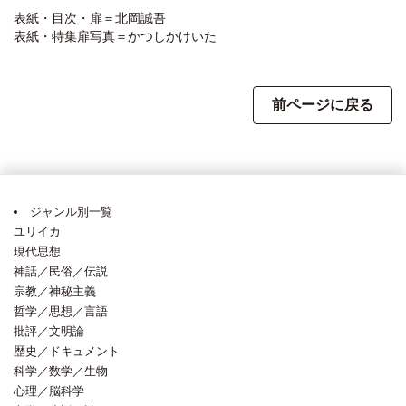
表紙・目次・扉＝北岡誠吾
表紙・特集扉写真＝かつしかけいた
前ページに戻る
ジャンル別一覧
ユリイカ
現代思想
神話／民俗／伝説
宗教／神秘主義
哲学／思想／言語
批評／文明論
歴史／ドキュメント
科学／数学／生物
心理／脳科学