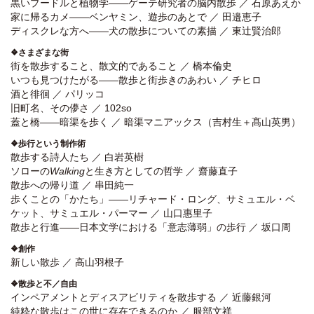
黒いプードルと植物学――ゲーテ研究者の脳内散歩 ／ 石原あえか
家に帰るカメ――ベンヤミン、遊歩のあとで ／ 田邉恵子
ディスクレな方へ――犬の散歩についての素描 ／ 東辻賢治郎
❖さまざまな街
街を散歩すること、散文的であること ／ 橋本倫史
いつも見つけたがる――散歩と街歩きのあわい ／ チヒロ
酒と徘徊 ／ パリッコ
旧町名、その儚さ ／ 102so
蓋と橋――暗渠を歩く ／ 暗渠マニアックス（吉村生＋髙山英男）
❖歩行という制作術
散歩する詩人たち ／ 白岩英樹
ソローの
Walking
と生き方としての哲学 ／ 齋藤直子
散歩への帰り道 ／ 串田純一
歩くことの「かたち」――リチャード・ロング、サミュエル・ベ
ケット、サミュエル・パーマー ／ 山口惠里子
散歩と行進――日本文学における「意志薄弱」の歩行 ／ 坂口周
❖創作
新しい散歩 ／ 高山羽根子
❖散歩と不／自由
インペアメントとディスアビリティを散歩する ／ 近藤銀河
純粋な散歩はこの世に存在できるのか ／ 服部文祥