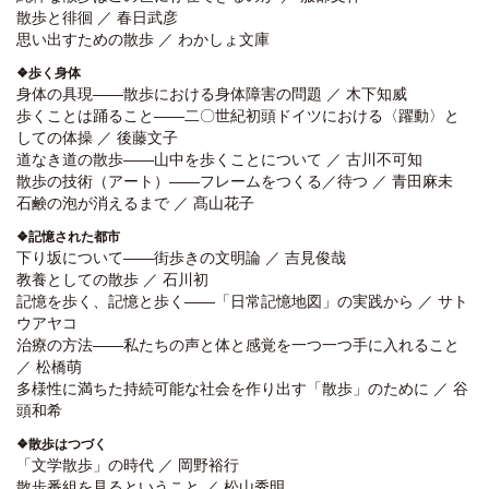
散歩と徘徊 ／ 春日武彦
思い出すための散歩 ／ わかしょ文庫
❖歩く身体
身体の具現――散歩における身体障害の問題 ／ 木下知威
歩くことは踊ること――二〇世紀初頭ドイツにおける〈躍動〉と
しての体操 ／ 後藤文子
道なき道の散歩――山中を歩くことについて ／ 古川不可知
散歩の技術（アート）――フレームをつくる／待つ ／ 青田麻未
石鹸の泡が消えるまで ／ 髙山花子
❖記憶された都市
下り坂について――街歩きの文明論 ／ 吉見俊哉
教養としての散歩 ／ 石川初
記憶を歩く、記憶と歩く――「日常記憶地図」の実践から ／ サト
ウアヤコ
治療の方法――私たちの声と体と感覚を一つ一つ手に入れること
／ 松橋萌
多様性に満ちた持続可能な社会を作り出す「散歩」のために ／ 谷
頭和希
❖散歩はつづく
「文学散歩」の時代 ／ 岡野裕行
散歩番組を見るということ ／ 松山秀明