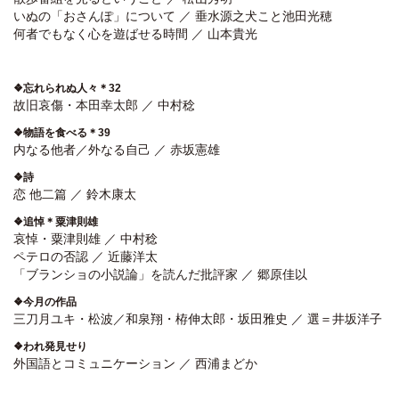
いぬの「おさんぽ」について ／ 垂水源之犬こと池田光穂
何者でもなく心を遊ばせる時間 ／ 山本貴光
❖忘れられぬ人々＊32
故旧哀傷・本田幸太郎 ／ 中村稔
❖物語を食べる＊39
内なる他者／外なる自己 ／ 赤坂憲雄
❖詩
恋 他二篇 ／ 鈴木康太
❖追悼＊粟津則雄
哀悼・粟津則雄 ／ 中村稔
ペテロの否認 ／ 近藤洋太
「ブランショの小説論」を読んだ批評家 ／ 郷原佳以
❖今月の作品
三刀月ユキ・松波／和泉翔・栫伸太郎・坂田雅史 ／ 選＝井坂洋子
❖われ発見せり
外国語とコミュニケーション ／ 西浦まどか