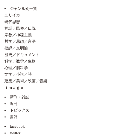
ジャンル別一覧
ユリイカ
現代思想
神話／民俗／伝説
宗教／神秘主義
哲学／思想／言語
批評／文明論
歴史／ドキュメント
科学／数学／生物
心理／脳科学
文学／小説／詩
建築／美術／映画／音楽
ｉｍａｇｏ
新刊・雑誌
近刊
トピックス
書評
facebook
twitter