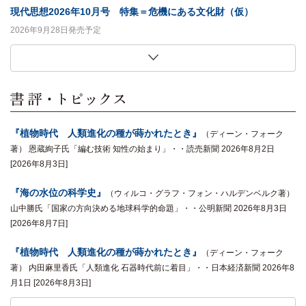
現代思想2026年10月号 特集＝危機にある文化財（仮）
2026年9月28日発売予定
この複雑な世界を生き抜くための思考術
「私ひとりだけの服」の歴史社会学
生き物は「歯」がおもしろい
生田耕作との日々
91歳日本語学者、大いに笑う
恍惚の哲学
意味・無意味・主観性
妻と娘二人が選んだ「吉野弘の詩」 新装版
ユリイカ2026年9月号 特集＝ＢＬ（ボーイズラブ）ドラマの現在
現代思想2026年9月号 特集＝「治安」は誰のためか
世界は分解でできている
フィットネスの社会学
キコ・リャネラス 著,夏目大 訳
貞包英之 著
ビル・シャット 著,西尾義人 訳
鈴木創士 著
中村明 著
クリストファー・ハミルトン 著,田畑暁生 訳
マルクス・ガブリエル 著,浅沼光樹 訳
吉野弘 著
2026年8月27日発売予定
2026年8月27日発売予定
藤原辰史 著
竹﨑一真 著
2026年9月26日発売予定
2026年9月26日発売予定
2026年9月26日発売予定
2026年9月26日発売予定
2026年9月26日発売予定
2026年9月26日発売予定
2026年9月10日発売予定
2026年9月10日発売予定
2026年8月26日発売予定
2026年8月26日発売予定
『植物時代 人類進化の種が蒔かれたとき』
（ディーン・フォーク
著） 恩蔵絢子氏「編む技術 知性の始まり」・・読売新聞 2026年8月2日
[2026年8月3日]
『海の水位の科学史』
（ウィルコ・グラフ・フォン・ハルデンベルク著）
山中勝氏「国家の方向決める地球科学的命題」・・公明新聞 2026年8月3日
[2026年8月7日]
『植物時代 人類進化の種が蒔かれたとき』
（ディーン・フォーク
著） 内田麻里香氏「人類進化 石器時代前に着目」・・日本経済新聞 2026年8
月1日 [2026年8月3日]
『戦争と差別について哲学は何を言えるのか』
『現代思想2026年7月号 特集＝「リベラル」のゆくえ』
『海の水位の科学史』
『植物時代 人類進化の種が蒔かれたとき』
『シン・モディリアーニ』
『夜中に台所でぼくはきみに話しかけたかった』
『郵便爆弾全史』
『シン・モディリアーニ』
『カニエ・ナハ詩集』
『同性愛について科学は何を語ってきたのか』
『燃やされた中世写本』
2026年5月25日
（ミッチェル・Ｐ・ロス、マフムート・チェンギス著）
（ウィルコ・グラフ・フォン・ハルデンベルク著）
（カニエ・ナハ著） 佐峰存氏「（ひもとく）現代
（ロバート・バートレット著） 藤井光氏「人の
（岡田温司著） ほんだな・・しんぶん赤旗
（岡田温司著） 金沢百枝氏「瞳のない目 彫刻
（ディーン・フォーク
（門脇俊介著） 沼野充
（ピーテル・R・アド
（谷川俊太郎著）
（著） 谷