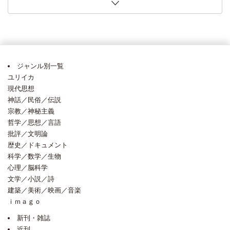
第11回〈６社共同〉「世界のノンフィクションがおもしろ
義氏「四半世紀前の講義 今、迫ってくる」・・毎日新聞 2026年8月1日
口将紀氏「改正皇室典範の課題 「象徴」国民の信頼あってこそ」（論壇時
今井明子氏「国家間の攻防と続く再計算」・・日本経済新聞 2026年7月25日
著） 田島木綿子氏（夏に読みたい３点）・・朝日新聞 2026年7月18日 [2026
2026年6月14日 [2026年6月17日]
ピンク地底人３号氏（今週の本棚・なつかしい一冊）・・毎日新聞 2026年6
記者が選ぶ・・読売新聞 2026年6月7日 [2026年6月10日]
に着想か」・・読売新聞 2026年5月24日 [2026年6月10日]
詩の扉 世界の見え方変える、言葉の躍動」・・朝日新聞 2026年5月23日
リアンス、アンドレアス・デ・ブロック著） 植原亮氏「「概念」の落とし穴
弱さと粘り強さ物語る旅路」・・朝日新聞 2026年4月25日 [2026年4月27日]
い！！」フェア 全国80店舗超で開催中！
[2026年8月3日]
評）・・朝日新聞 2026年7月30日 [2026年7月30日]
[2026年7月29日]
年7月21日]
月15日 [2026年6月15日]
[2026年5月25日]
を丹念に検討」・・朝日新聞 2026年5月7日 [2026年5月7日]
ジャンル別一覧
ユリイカ
現代思想
神話／民俗／伝説
宗教／神秘主義
哲学／思想／言語
批評／文明論
歴史／ドキュメント
科学／数学／生物
心理／脳科学
文学／小説／詩
建築／美術／映画／音楽
ｉｍａｇｏ
新刊・雑誌
近刊