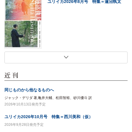
ユリイカ2026年8月号 特集＝蓮沼執太
2026年7月27日
2026年7月27日
2026年7月27日
2026年7月27日
現代思想2026年8月号 特集＝〈ソロ〉の
法にとって家族とは何か
犬は生まれながらにして哲学者である
初期大江健三郎論
現在
木村草太 著
マーク・ローランズ 著,梅田智世 訳
北山敏秀 著
同じものから他なるものへ
ジャック・デリダ 著,亀井大輔、松田智裕、砂川優斗 訳
2026年10月13日発売予定
ユリイカ2026年10月号 特集＝西川美和（仮）
2026年9月28日発売予定