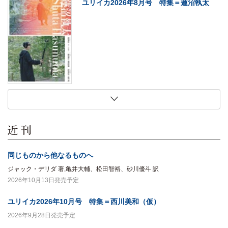
ユリイカ2026年8月号 特集＝蓮沼執太
2026年7月27日
2026年7月27日
2026年7月27日
2026年7月27日
現代思想2026年8月号 特集＝〈ソロ〉の
法にとって家族とは何か
犬は生まれながらにして哲学者である
初期大江健三郎論
現在
木村草太 著
マーク・ローランズ 著,梅田智世 訳
北山敏秀 著
同じものから他なるものへ
ジャック・デリダ 著,亀井大輔、松田智裕、砂川優斗 訳
2026年10月13日発売予定
ユリイカ2026年10月号 特集＝西川美和（仮）
2026年9月28日発売予定