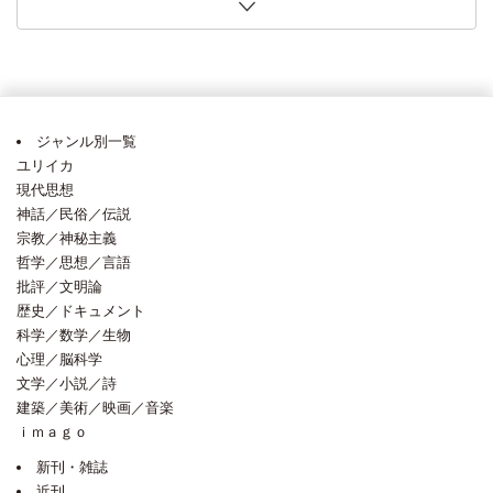
第11回〈６社共同〉「世界のノンフィクションがおもしろ
口将紀氏「改正皇室典範の課題 「象徴」国民の信頼あってこそ」（論壇時
今井明子氏「国家間の攻防と続く再計算」・・日本経済新聞 2026年7月25日
著） 田島木綿子氏（夏に読みたい３点）・・朝日新聞 2026年7月18日 [2026
2026年6月14日 [2026年6月17日]
ピンク地底人３号氏（今週の本棚・なつかしい一冊）・・毎日新聞 2026年6
記者が選ぶ・・読売新聞 2026年6月7日 [2026年6月10日]
に着想か」・・読売新聞 2026年5月24日 [2026年6月10日]
詩の扉 世界の見え方変える、言葉の躍動」・・朝日新聞 2026年5月23日
リアンス、アンドレアス・デ・ブロック著） 植原亮氏「「概念」の落とし穴
弱さと粘り強さ物語る旅路」・・朝日新聞 2026年4月25日 [2026年4月27日]
しみの5段階」から離れて」（この一冊）・・日本経済新聞 2026年4月11日
い！！」フェア 全国80店舗超で開催中！
評）・・朝日新聞 2026年7月30日 [2026年7月30日]
[2026年7月29日]
年7月21日]
月15日 [2026年6月15日]
[2026年5月25日]
を丹念に検討」・・朝日新聞 2026年5月7日 [2026年5月7日]
[2026年4月13日]
ジャンル別一覧
ユリイカ
現代思想
神話／民俗／伝説
宗教／神秘主義
哲学／思想／言語
批評／文明論
歴史／ドキュメント
科学／数学／生物
心理／脳科学
文学／小説／詩
建築／美術／映画／音楽
ｉｍａｇｏ
新刊・雑誌
近刊