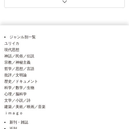
第11回〈６社共同〉「世界のノンフィクションがおもしろ
著） 内田麻里香氏「人類進化 石器時代前に着目」・・日本経済新聞 2026年8
義氏「四半世紀前の講義 今、迫ってくる」・・毎日新聞 2026年8月1日
口将紀氏「改正皇室典範の課題 「象徴」国民の信頼あってこそ」（論壇時
今井明子氏「国家間の攻防と続く再計算」・・日本経済新聞 2026年7月25日
著） 田島木綿子氏（夏に読みたい３点）・・朝日新聞 2026年7月18日 [2026
2026年6月14日 [2026年6月17日]
ピンク地底人３号氏（今週の本棚・なつかしい一冊）・・毎日新聞 2026年6
記者が選ぶ・・読売新聞 2026年6月7日 [2026年6月10日]
に着想か」・・読売新聞 2026年5月24日 [2026年6月10日]
詩の扉 世界の見え方変える、言葉の躍動」・・朝日新聞 2026年5月23日
リアンス、アンドレアス・デ・ブロック著） 植原亮氏「「概念」の落とし穴
い！！」フェア 全国80店舗超で開催中！
月1日 [2026年8月3日]
[2026年8月3日]
評）・・朝日新聞 2026年7月30日 [2026年7月30日]
[2026年7月29日]
年7月21日]
月15日 [2026年6月15日]
[2026年5月25日]
を丹念に検討」・・朝日新聞 2026年5月7日 [2026年5月7日]
ジャンル別一覧
ユリイカ
現代思想
神話／民俗／伝説
宗教／神秘主義
哲学／思想／言語
批評／文明論
歴史／ドキュメント
科学／数学／生物
心理／脳科学
文学／小説／詩
建築／美術／映画／音楽
ｉｍａｇｏ
新刊・雑誌
近刊