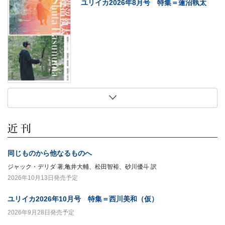
ユリイカ2026年8月号 特集＝蓮沼執太
2026年7月27日
2026年7月27日
2026年7月27日
2026年7月27日
現代思想2026年8月号 特集＝〈ソロ〉の
法にとって家族とは何か
犬は生まれながらにして哲学者である
初期大江健三郎論
現在
木村草太 著
マーク・ローランズ 著,梅田智世 訳
北山敏秀 著
同じものから他なるものへ
ジャック・デリダ 著,亀井大輔、松田智裕、砂川優斗 訳
2026年10月13日発売予定
ユリイカ2026年10月号 特集＝西川美和（仮）
2026年9月28日発売予定