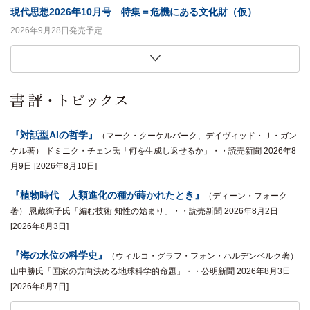
現代思想2026年10月号 特集＝危機にある文化財（仮）
2026年9月28日発売予定
この複雑な世界を生き抜くための思考術
「私ひとりだけの服」の歴史社会学
生き物は「歯」がおもしろい
生田耕作との日々
91歳日本語学者、大いに笑う
恍惚の哲学
意味・無意味・主観性
妻と娘二人が選んだ「吉野弘の詩」 新装版
ユリイカ2026年9月号 特集＝ＢＬ（ボーイズラブ）ドラマの現在
現代思想2026年9月号 特集＝「治安」は誰のためか
世界は分解でできている
フィットネスの社会学
キコ・リャネラス 著,夏目大 訳
貞包英之 著
ビル・シャット 著,西尾義人 訳
鈴木創士 著
中村明 著
クリストファー・ハミルトン 著,田畑暁生 訳
マルクス・ガブリエル 著,浅沼光樹 訳
吉野弘 著
2026年8月27日発売予定
2026年8月27日発売予定
藤原辰史 著
竹﨑一真 著
2026年9月26日発売予定
2026年9月26日発売予定
2026年9月26日発売予定
2026年9月26日発売予定
2026年9月26日発売予定
2026年9月26日発売予定
2026年9月10日発売予定
2026年9月10日発売予定
2026年8月26日発売予定
2026年8月26日発売予定
『対話型AIの哲学』
（マーク・クーケルバーク、デイヴィッド・Ｊ・ガン
ケル著） ドミニク・チェン氏「何を生成し返せるか」・・読売新聞 2026年8
月9日 [2026年8月10日]
『植物時代 人類進化の種が蒔かれたとき』
（ディーン・フォーク
著） 恩蔵絢子氏「編む技術 知性の始まり」・・読売新聞 2026年8月2日
[2026年8月3日]
『海の水位の科学史』
（ウィルコ・グラフ・フォン・ハルデンベルク著）
山中勝氏「国家の方向決める地球科学的命題」・・公明新聞 2026年8月3日
[2026年8月7日]
『植物時代 人類進化の種が蒔かれたとき』
『戦争と差別について哲学は何を言えるのか』
『現代思想2026年7月号 特集＝「リベラル」のゆくえ』
『海の水位の科学史』
『植物時代 人類進化の種が蒔かれたとき』
『シン・モディリアーニ』
『夜中に台所でぼくはきみに話しかけたかった』
『郵便爆弾全史』
『シン・モディリアーニ』
『カニエ・ナハ詩集』
『同性愛について科学は何を語ってきたのか』
2026年5月25日
（ミッチェル・Ｐ・ロス、マフムート・チェンギス著）
（ウィルコ・グラフ・フォン・ハルデンベルク著）
（カニエ・ナハ著） 佐峰存氏「（ひもとく）現代
（岡田温司著） ほんだな・・しんぶん赤旗
（岡田温司著） 金沢百枝氏「瞳のない目 彫刻
（ディーン・フォーク
（ディーン・フォーク
（門脇俊介著） 沼野充
（ピーテル・R・アド
（谷川俊太郎著）
（著） 谷