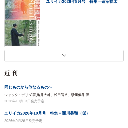
ユリイカ2026年8月号 特集＝蓮沼執太
2026年7月27日
2026年7月27日
2026年7月27日
2026年7月27日
現代思想2026年8月号 特集＝〈ソロ〉の
法にとって家族とは何か
犬は生まれながらにして哲学者である
初期大江健三郎論
現在
木村草太 著
マーク・ローランズ 著,梅田智世 訳
北山敏秀 著
同じものから他なるものへ
ジャック・デリダ 著,亀井大輔、松田智裕、砂川優斗 訳
2026年10月13日発売予定
ユリイカ2026年10月号 特集＝西川美和（仮）
2026年9月28日発売予定