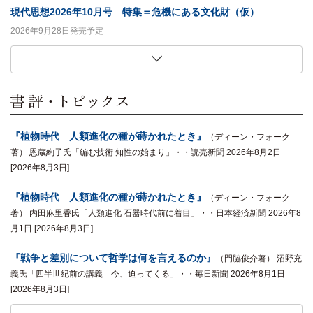
現代思想2026年10月号 特集＝危機にある文化財（仮）
2026年9月28日発売予定
この複雑な世界を生き抜くための思考術
「私ひとりだけの服」の歴史社会学
生き物は「歯」がおもしろい
生田耕作との日々
91歳日本語学者、大いに笑う
恍惚の哲学
意味・無意味・主観性
妻と娘二人が選んだ「吉野弘の詩」 新装版
ユリイカ2026年9月号 特集＝ＢＬ（ボーイズラブ）ドラマの現在
現代思想2026年9月号 特集＝「治安」は誰のためか
世界は分解でできている
フィットネスの社会学
キコ・リャネラス 著,夏目大 訳
貞包英之 著
ビル・シャット 著,西尾義人 訳
鈴木創士 著
中村明 著
クリストファー・ハミルトン 著,田畑暁生 訳
マルクス・ガブリエル 著,浅沼光樹 訳
吉野弘 著
2026年8月27日発売予定
2026年8月27日発売予定
藤原辰史 著
竹﨑一真 著
2026年9月26日発売予定
2026年9月26日発売予定
2026年9月26日発売予定
2026年9月26日発売予定
2026年9月26日発売予定
2026年9月26日発売予定
2026年9月10日発売予定
2026年9月10日発売予定
2026年8月26日発売予定
2026年8月26日発売予定
『植物時代 人類進化の種が蒔かれたとき』
（ディーン・フォーク
著） 恩蔵絢子氏「編む技術 知性の始まり」・・読売新聞 2026年8月2日
[2026年8月3日]
『植物時代 人類進化の種が蒔かれたとき』
（ディーン・フォーク
著） 内田麻里香氏「人類進化 石器時代前に着目」・・日本経済新聞 2026年8
月1日 [2026年8月3日]
『戦争と差別について哲学は何を言えるのか』
（門脇俊介著） 沼野充
義氏「四半世紀前の講義 今、迫ってくる」・・毎日新聞 2026年8月1日
[2026年8月3日]
『現代思想2026年7月号 特集＝「リベラル」のゆくえ』
『海の水位の科学史』
『植物時代 人類進化の種が蒔かれたとき』
『シン・モディリアーニ』
『夜中に台所でぼくはきみに話しかけたかった』
『郵便爆弾全史』
『シン・モディリアーニ』
『カニエ・ナハ詩集』
『同性愛について科学は何を語ってきたのか』
『燃やされた中世写本』
『悲嘆の脳科学』
2026年5月25日
（ミッチェル・Ｐ・ロス、マフムート・チェンギス著）
（マリー＝フランシス・オコナー著） 最相葉月氏「「悲
（ウィルコ・グラフ・フォン・ハルデンベルク著）
（カニエ・ナハ著） 佐峰存氏「（ひもとく）現代
（ロバート・バートレット著） 藤井光氏「人の
（岡田温司著） ほんだな・・しんぶん赤旗
（岡田温司著） 金沢百枝氏「瞳のない目 彫刻
（ディーン・フォーク
（ピーテル・R・アド
（谷川俊太郎著）
（著） 谷