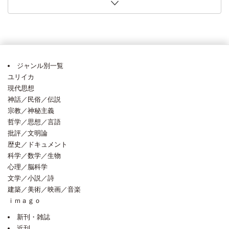
第11回〈６社共同〉「世界のノンフィクションがおもしろ
口将紀氏「改正皇室典範の課題 「象徴」国民の信頼あってこそ」（論壇時
今井明子氏「国家間の攻防と続く再計算」・・日本経済新聞 2026年7月25日
著） 田島木綿子氏（夏に読みたい３点）・・朝日新聞 2026年7月18日 [2026
2026年6月14日 [2026年6月17日]
ピンク地底人３号氏（今週の本棚・なつかしい一冊）・・毎日新聞 2026年6
記者が選ぶ・・読売新聞 2026年6月7日 [2026年6月10日]
に着想か」・・読売新聞 2026年5月24日 [2026年6月10日]
詩の扉 世界の見え方変える、言葉の躍動」・・朝日新聞 2026年5月23日
リアンス、アンドレアス・デ・ブロック著） 植原亮氏「「概念」の落とし穴
弱さと粘り強さ物語る旅路」・・朝日新聞 2026年4月25日 [2026年4月27日]
しみの5段階」から離れて」（この一冊）・・日本経済新聞 2026年4月11日
い！！」フェア 全国80店舗超で開催中！
評）・・朝日新聞 2026年7月30日 [2026年7月30日]
[2026年7月29日]
年7月21日]
月15日 [2026年6月15日]
[2026年5月25日]
を丹念に検討」・・朝日新聞 2026年5月7日 [2026年5月7日]
[2026年4月13日]
ジャンル別一覧
ユリイカ
現代思想
神話／民俗／伝説
宗教／神秘主義
哲学／思想／言語
批評／文明論
歴史／ドキュメント
科学／数学／生物
心理／脳科学
文学／小説／詩
建築／美術／映画／音楽
ｉｍａｇｏ
新刊・雑誌
近刊