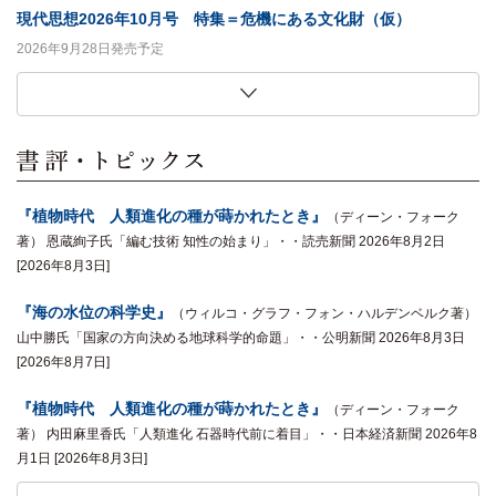
現代思想2026年10月号 特集＝危機にある文化財（仮）
2026年9月28日発売予定
この複雑な世界を生き抜くための思考術
「私ひとりだけの服」の歴史社会学
生き物は「歯」がおもしろい
生田耕作との日々
91歳日本語学者、大いに笑う
恍惚の哲学
意味・無意味・主観性
妻と娘二人が選んだ「吉野弘の詩」 新装版
ユリイカ2026年9月号 特集＝ＢＬ（ボーイズラブ）ドラマの現在
現代思想2026年9月号 特集＝「治安」は誰のためか
世界は分解でできている
フィットネスの社会学
キコ・リャネラス 著,夏目大 訳
貞包英之 著
ビル・シャット 著,西尾義人 訳
鈴木創士 著
中村明 著
クリストファー・ハミルトン 著,田畑暁生 訳
マルクス・ガブリエル 著,浅沼光樹 訳
吉野弘 著
2026年8月27日発売予定
2026年8月27日発売予定
藤原辰史 著
竹﨑一真 著
2026年9月26日発売予定
2026年9月26日発売予定
2026年9月26日発売予定
2026年9月26日発売予定
2026年9月26日発売予定
2026年9月26日発売予定
2026年9月10日発売予定
2026年9月10日発売予定
2026年8月26日発売予定
2026年8月26日発売予定
『植物時代 人類進化の種が蒔かれたとき』
（ディーン・フォーク
著） 恩蔵絢子氏「編む技術 知性の始まり」・・読売新聞 2026年8月2日
[2026年8月3日]
『海の水位の科学史』
（ウィルコ・グラフ・フォン・ハルデンベルク著）
山中勝氏「国家の方向決める地球科学的命題」・・公明新聞 2026年8月3日
[2026年8月7日]
『植物時代 人類進化の種が蒔かれたとき』
（ディーン・フォーク
著） 内田麻里香氏「人類進化 石器時代前に着目」・・日本経済新聞 2026年8
月1日 [2026年8月3日]
『戦争と差別について哲学は何を言えるのか』
『現代思想2026年7月号 特集＝「リベラル」のゆくえ』
『海の水位の科学史』
『植物時代 人類進化の種が蒔かれたとき』
『シン・モディリアーニ』
『夜中に台所でぼくはきみに話しかけたかった』
『郵便爆弾全史』
『シン・モディリアーニ』
『カニエ・ナハ詩集』
『同性愛について科学は何を語ってきたのか』
『燃やされた中世写本』
2026年5月25日
（ミッチェル・Ｐ・ロス、マフムート・チェンギス著）
（ウィルコ・グラフ・フォン・ハルデンベルク著）
（カニエ・ナハ著） 佐峰存氏「（ひもとく）現代
（ロバート・バートレット著） 藤井光氏「人の
（岡田温司著） ほんだな・・しんぶん赤旗
（岡田温司著） 金沢百枝氏「瞳のない目 彫刻
（ディーン・フォーク
（門脇俊介著） 沼野充
（ピーテル・R・アド
（谷川俊太郎著）
（著） 谷