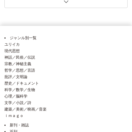
第11回〈６社共同〉「世界のノンフィクションがおもしろ
義氏「四半世紀前の講義 今、迫ってくる」・・毎日新聞 2026年8月1日
口将紀氏「改正皇室典範の課題 「象徴」国民の信頼あってこそ」（論壇時
今井明子氏「国家間の攻防と続く再計算」・・日本経済新聞 2026年7月25日
著） 田島木綿子氏（夏に読みたい３点）・・朝日新聞 2026年7月18日 [2026
2026年6月14日 [2026年6月17日]
ピンク地底人３号氏（今週の本棚・なつかしい一冊）・・毎日新聞 2026年6
記者が選ぶ・・読売新聞 2026年6月7日 [2026年6月10日]
に着想か」・・読売新聞 2026年5月24日 [2026年6月10日]
詩の扉 世界の見え方変える、言葉の躍動」・・朝日新聞 2026年5月23日
リアンス、アンドレアス・デ・ブロック著） 植原亮氏「「概念」の落とし穴
弱さと粘り強さ物語る旅路」・・朝日新聞 2026年4月25日 [2026年4月27日]
い！！」フェア 全国80店舗超で開催中！
[2026年8月3日]
評）・・朝日新聞 2026年7月30日 [2026年7月30日]
[2026年7月29日]
年7月21日]
月15日 [2026年6月15日]
[2026年5月25日]
を丹念に検討」・・朝日新聞 2026年5月7日 [2026年5月7日]
ジャンル別一覧
ユリイカ
現代思想
神話／民俗／伝説
宗教／神秘主義
哲学／思想／言語
批評／文明論
歴史／ドキュメント
科学／数学／生物
心理／脳科学
文学／小説／詩
建築／美術／映画／音楽
ｉｍａｇｏ
新刊・雑誌
近刊