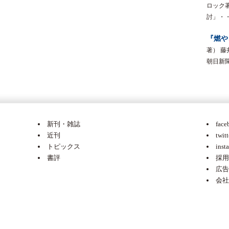
ロック
討」・・朝
『燃や
著） 
朝日新聞 
新刊・雑誌
face
近刊
twitt
トピックス
inst
書評
採用
広告
会社