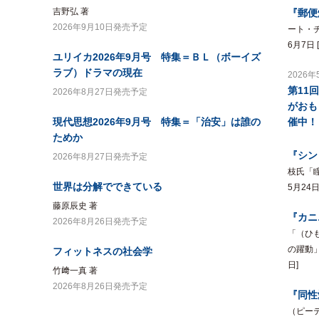
吉野弘 著
『郵便
2026年9月10日発売予定
ート・チ
6月7日 
ユリイカ2026年9月号 特集＝ＢＬ（ボーイズ
ラブ）ドラマの現在
2026年
第11
2026年8月27日発売予定
がおも
現代思想2026年9月号 特集＝「治安」は誰の
催中！
ためか
『シン
2026年8月27日発売予定
枝氏「瞳
世界は分解でできている
5月24日
藤原辰史 著
『カニ
2026年8月26日発売予定
「（ひ
の躍動」
フィットネスの社会学
日]
竹﨑一真 著
2026年8月26日発売予定
『同性
（ピー