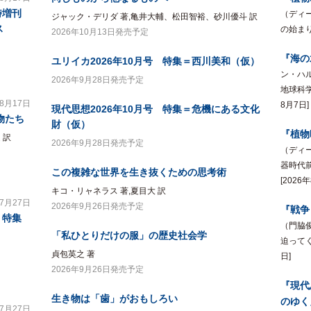
時増刊
（ディ
ジャック・デリダ 著,亀井大輔、松田智裕、砂川優斗 訳
ス
の始まり
2026年10月13日発売予定
『海の
ユリイカ2026年10月号 特集＝西川美和（仮）
ン・ハ
2026年9月28日発売予定
地球科学
年8月17日
8月7日]
現代思想2026年10月号 特集＝危機にある文化
物たち
財（仮）
『植物
 訳
2026年9月28日発売予定
（ディ
器時代前
この複雑な世界を生き抜くための思考術
[2026
キコ・リャネラス 著,夏目大 訳
年7月27日
2026年9月26日発売予定
『戦争
 特集
（門脇
「私ひとりだけの服」の歴史社会学
迫ってく
貞包英之 著
日]
2026年9月26日発売予定
『現代
生き物は「歯」がおもしろい
のゆく
年7月27日