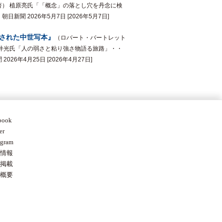
著） 植原亮氏「「概念」の落とし穴を丹念に検
日新聞 2026年5月7日 [2026年5月7日]
された中世写本』
（ロバート・バートレット
藤井光氏「人の弱さと粘り強さ物語る旅路」・・
2026年4月25日 [2026年4月27日]
book
er
agram
情報
掲載
概要