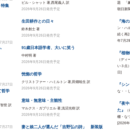
ビル・シャット 著,西尾義人 訳
題 「
 特集
2026年9月26日発売予定
朝日新聞 
生田耕作との日々
『海の
ン・ハ
鈴木創士 著
続く再計
2026年9月26日発売予定
年7月29
年7月27日
91歳日本語学者、大いに笑う
か
『植物
中村明 著
（ディ
2026年9月26日発売予定
い３点）
日]
恍惚の哲学
クリストファー・ハミルトン 著,田畑暁生 訳
『シン
年7月27日
2026年9月26日発売予定
て哲学
な・・しん
意味・無意味・主観性
『夜中
智世 訳
マルクス・ガブリエル 著,浅沼光樹 訳
た』
（
2026年9月10日発売予定
棚・なつ
[2026
妻と娘二人が選んだ「吉野弘の詩」 新装版
年7月27日