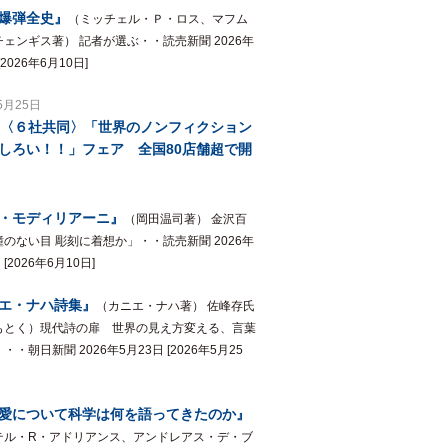
爆弾全史』
（ミッチェル・Ｐ・ロス、マフム
ェンギス著） 記者が選ぶ・・読売新聞 2026年
[2026年6月10日]
5月25日
回〈６社共同〉「世界のノンフィクション
しろい！！」フェア 全国80店舗超で開
・モディリアーニ』
（岡田温司著） 金沢百
のない目 彫刻に着想か」・・読売新聞 2026年
 [2026年6月10日]
エ・ナハ詩集』
（カニエ・ナハ著） 佐峰存氏
もとく）現代詩の扉 世界の見え方変える、言葉
・・朝日新聞 2026年5月23日 [2026年5月25
愛について科学は何を語ってきたのか』
テル・R・アドリアンス、アンドレアス・デ・ブ