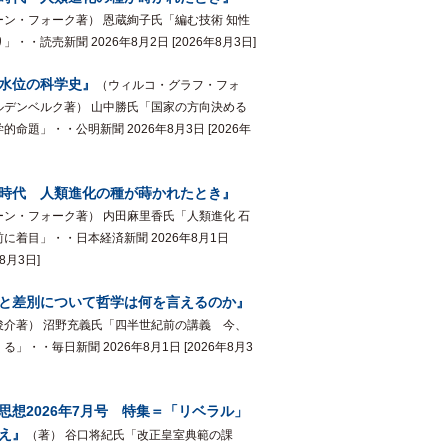
ーン・フォーク著） 恩蔵絢子氏「編む技術 知性
」・・読売新聞 2026年8月2日 [2026年8月3日]
水位の科学史』
（ウィルコ・グラフ・フォ
ルデンベルク著） 山中勝氏「国家の方向決める
的命題」・・公明新聞 2026年8月3日 [2026年
時代 人類進化の種が蒔かれたとき』
ーン・フォーク著） 内田麻里香氏「人類進化 石
に着目」・・日本経済新聞 2026年8月1日
年8月3日]
と差別について哲学は何を言えるのか』
俊介著） 沼野充義氏「四半世紀前の講義 今、
る」・・毎日新聞 2026年8月1日 [2026年8月3
思想2026年7月号 特集＝「リベラル」
え』
（著） 谷口将紀氏「改正皇室典範の課