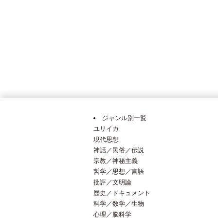
ジャンル別一覧
ユリイカ
現代思想
神話／民俗／伝説
宗教／神秘主義
哲学／思想／言語
批評／文明論
歴史／ドキュメント
科学／数学／生物
心理／脳科学