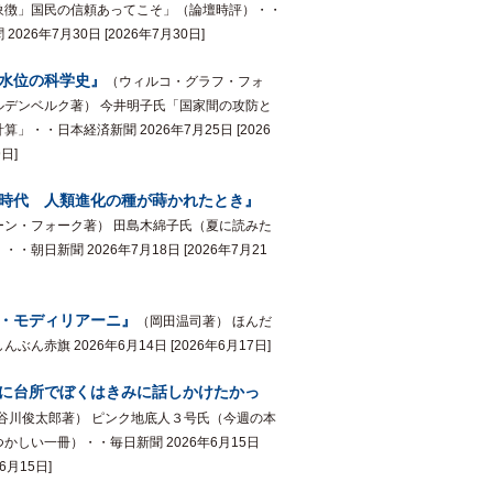
象徴」国民の信頼あってこそ」（論壇時評）・・
2026年7月30日 [2026年7月30日]
水位の科学史』
（ウィルコ・グラフ・フォ
ルデンベルク著） 今井明子氏「国家間の攻防と
算」・・日本経済新聞 2026年7月25日 [2026
日]
時代 人類進化の種が蒔かれたとき』
ーン・フォーク著） 田島木綿子氏（夏に読みた
・・朝日新聞 2026年7月18日 [2026年7月21
・モディリアーニ』
（岡田温司著） ほんだ
ぶん赤旗 2026年6月14日 [2026年6月17日]
に台所でぼくはきみに話しかけたかっ
谷川俊太郎著） ピンク地底人３号氏（今週の本
かしい一冊）・・毎日新聞 2026年6月15日
年6月15日]