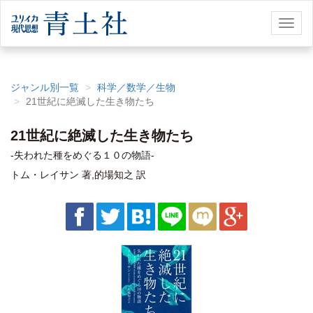
Toggl
naviga
ジャンル別一覧
科学／数学／生物
21世紀に絶滅した生き物たち
21世紀に絶滅した生き物たち
-失われた種をめぐる１０の物語-
トム・レイサン 著,的場知之 訳