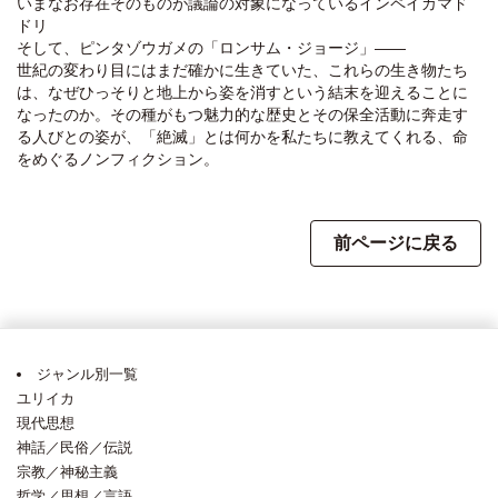
いまなお存在そのものが議論の対象になっているインペイカマド
ドリ
そして、ピンタゾウガメの「ロンサム・ジョージ」――
世紀の変わり目にはまだ確かに生きていた、これらの生き物たち
は、なぜひっそりと地上から姿を消すという結末を迎えることに
なったのか。その種がもつ魅力的な歴史とその保全活動に奔走す
る人びとの姿が、「絶滅」とは何かを私たちに教えてくれる、命
をめぐるノンフィクション。
前ページに戻る
ジャンル別一覧
ユリイカ
現代思想
神話／民俗／伝説
宗教／神秘主義
哲学／思想／言語