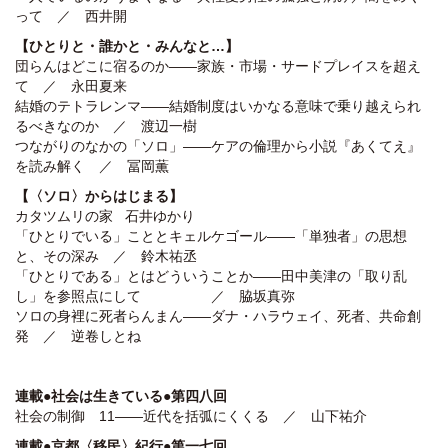
って ／ 西井開
【ひとりと・誰かと・みんなと…】
団らんはどこに宿るのか――家族・市場・サードプレイスを超え
て ／ 永田夏来
結婚のテトラレンマ――結婚制度はいかなる意味で乗り越えられ
るべきなのか ／ 渡辺一樹
つながりのなかの「ソロ」――ケアの倫理から小説『あくてえ』
を読み解く ／ 冨岡薫
【〈ソロ〉からはじまる】
カタツムリの家 石井ゆかり
「ひとりでいる」こととキェルケゴール――「単独者」の思想
と、その深み ／ 鈴木祐丞
「ひとりである」とはどういうことか――田中美津の「取り乱
し」を参照点にして ／ 脇坂真弥
ソロの身裡に死者らんまん――ダナ・ハラウェイ、死者、共命創
発 ／ 逆卷しとね
連載●社会は生きている●第四八回
社会の制御 11――近代を括弧にくくる ／ 山下祐介
連載●京都〈移民〉紀行●第一七回