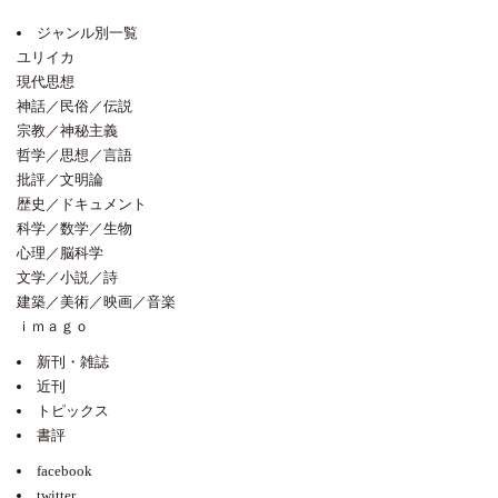
ジャンル別一覧
ユリイカ
現代思想
神話／民俗／伝説
宗教／神秘主義
哲学／思想／言語
批評／文明論
歴史／ドキュメント
科学／数学／生物
心理／脳科学
文学／小説／詩
建築／美術／映画／音楽
ｉｍａｇｏ
新刊・雑誌
近刊
トピックス
書評
facebook
twitter