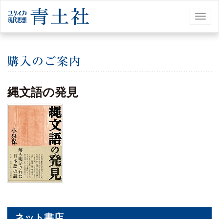
Toggl
naviga
縄文語の発見
ネット書店