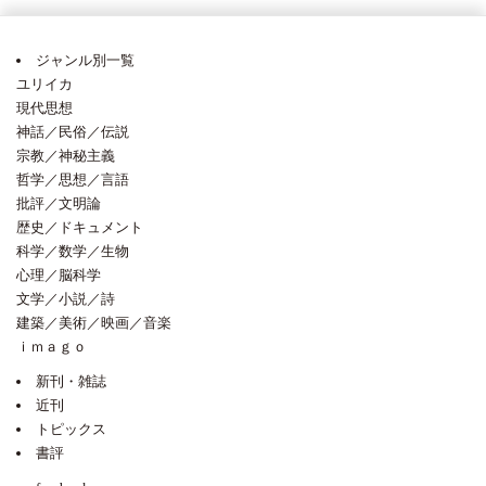
ジャンル別一覧
ユリイカ
現代思想
神話／民俗／伝説
宗教／神秘主義
哲学／思想／言語
批評／文明論
歴史／ドキュメント
科学／数学／生物
心理／脳科学
文学／小説／詩
建築／美術／映画／音楽
ｉｍａｇｏ
新刊・雑誌
近刊
トピックス
書評