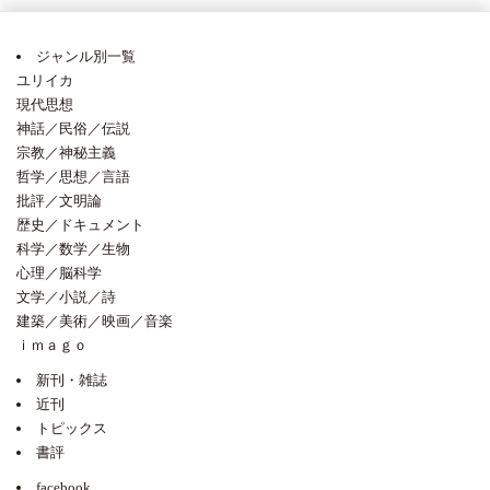
ジャンル別一覧
ユリイカ
現代思想
神話／民俗／伝説
宗教／神秘主義
哲学／思想／言語
批評／文明論
歴史／ドキュメント
科学／数学／生物
心理／脳科学
文学／小説／詩
建築／美術／映画／音楽
ｉｍａｇｏ
新刊・雑誌
近刊
トピックス
書評
facebook