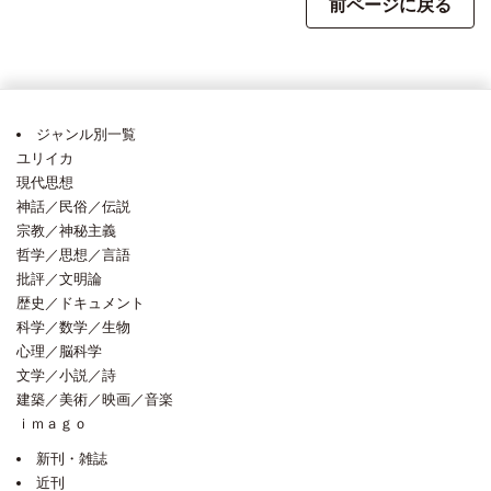
前ページに戻る
ジャンル別一覧
ユリイカ
現代思想
神話／民俗／伝説
宗教／神秘主義
哲学／思想／言語
批評／文明論
歴史／ドキュメント
科学／数学／生物
心理／脳科学
文学／小説／詩
建築／美術／映画／音楽
ｉｍａｇｏ
新刊・雑誌
近刊