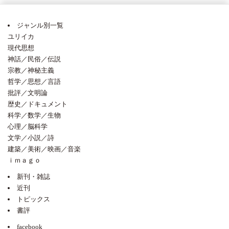
ジャンル別一覧
ユリイカ
現代思想
神話／民俗／伝説
宗教／神秘主義
哲学／思想／言語
批評／文明論
歴史／ドキュメント
科学／数学／生物
心理／脳科学
文学／小説／詩
建築／美術／映画／音楽
ｉｍａｇｏ
新刊・雑誌
近刊
トピックス
書評
facebook