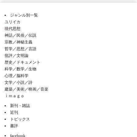
ジャンル別一覧
ユリイカ
現代思想
神話／民俗／伝説
宗教／神秘主義
哲学／思想／言語
批評／文明論
歴史／ドキュメント
科学／数学／生物
心理／脳科学
文学／小説／詩
建築／美術／映画／音楽
ｉｍａｇｏ
新刊・雑誌
近刊
トピックス
書評
facebook