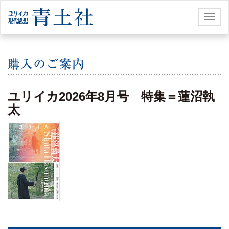
Toggl
naviga
ユリイカ2026年8月号 特集＝蓮沼執
太