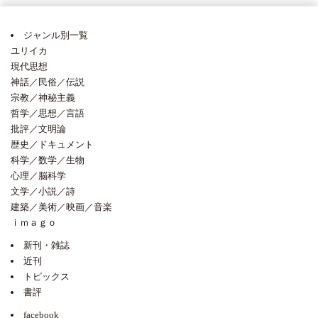
ジャンル別一覧
ユリイカ
現代思想
神話／民俗／伝説
宗教／神秘主義
哲学／思想／言語
批評／文明論
歴史／ドキュメント
科学／数学／生物
心理／脳科学
文学／小説／詩
建築／美術／映画／音楽
ｉｍａｇｏ
新刊・雑誌
近刊
トピックス
書評
facebook