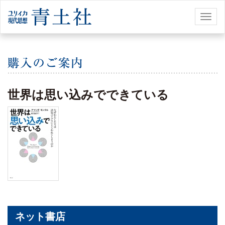
Toggl
naviga
世界は思い込みでできている
ネット書店