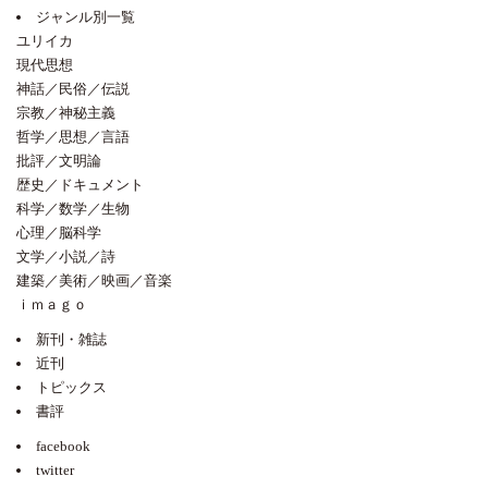
ジャンル別一覧
ユリイカ
現代思想
神話／民俗／伝説
宗教／神秘主義
哲学／思想／言語
批評／文明論
歴史／ドキュメント
科学／数学／生物
心理／脳科学
文学／小説／詩
建築／美術／映画／音楽
ｉｍａｇｏ
新刊・雑誌
近刊
トピックス
書評
facebook
twitter